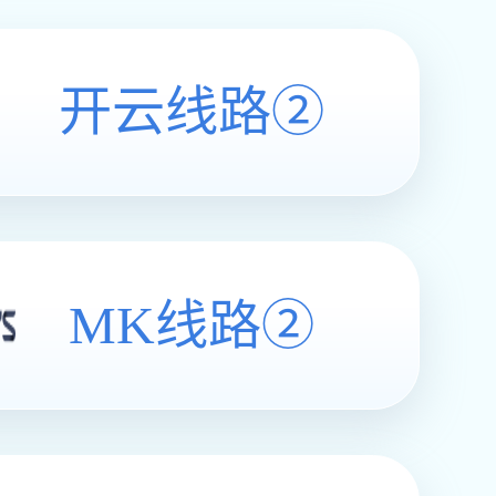
开云线路②
MK线路②