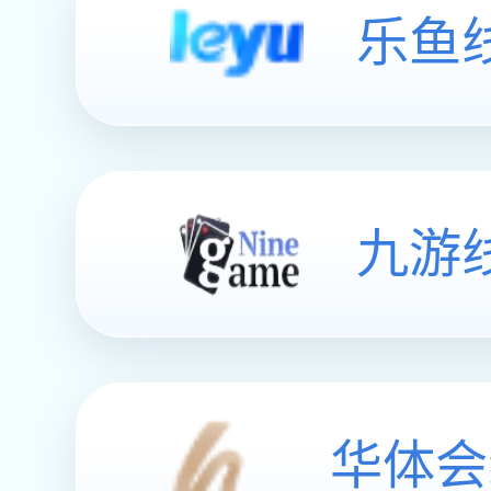
乐鱼
九游
华体会